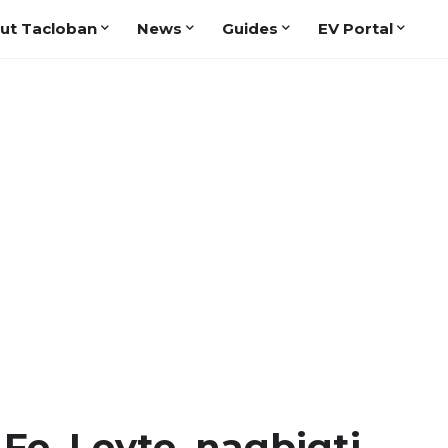
ut Tacloban
News
Guides
EV Portal
 Fe, Leyte, nagbigti