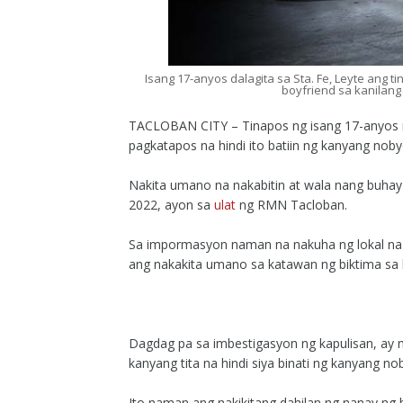
Isang 17-anyos dalagita sa Sta. Fe, Leyte ang t
boyfriend sa kanilan
TACLOBAN CITY – Tinapos ng isang 17-anyos na 
pagkatapos na hindi ito batiin ng kanyang nob
Nakita umano na nakabitin at wala nang buhay
2022, ayon sa
ulat
ng RMN Tacloban.
Sa impormasyon naman na nakuha ng lokal na 
ang nakakita umano sa katawan ng biktima sa 
Dagdag pa sa imbestigasyon ng kapulisan, ay 
kanyang tita na hindi siya binati ng kanyang n
Ito naman ang nakikitang dahilan ng nanay ng 