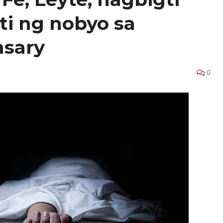
ati ng nobyo sa
hsary
0