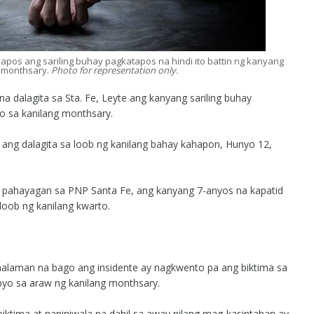
inapos ang sariling buhay pagkatapos na hindi ito battin ng kanyang
g monthsary.
Photo for representation only.
dalagita sa Sta. Fe, Leyte ang kanyang sariling buhay
yo sa kanilang monthsary.
 ang dalagita sa loob ng kanilang bahay kahapon, Hunyo 12,
pahayagan sa PNP Santa Fe, ang kanyang 7-anyos na kapatid
loob ng kanilang kwarto.
nalaman na bago ang insidente ay nagkwento pa ang biktima sa
obyo sa araw ng kanilang monthsary.
biktima at naniniwala na dahil sa away nilang mag-kasintahan ay