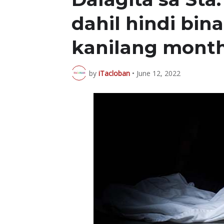
dahil hindi bin
kanilang mont
by
iTacloban
•
June 12, 2022