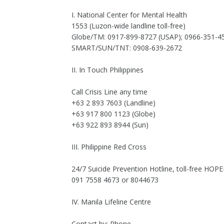
I. National Center for Mental Health
1553 (Luzon-wide landline toll-free)
Globe/TM: 0917-899-8727 (USAP); 0966-351-4
SMART/SUN/TNT: 0908-639-2672
II. In Touch Philippines
Call Crisis Line any time
+63 2 893 7603 (Landline)
+63 917 800 1123 (Globe)
+63 922 893 8944 (Sun)
III. Philippine Red Cross
24/7 Suicide Prevention Hotline, toll-free HOP
091 7558 4673 or 8044673
IV. Manila Lifeline Centre
Contact by: Phone